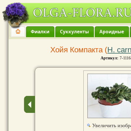
Фиалки
Суккуленты
Ароидные
Хойя Компакта (
H. car
Артикул:
7-1116
Увеличить изоб