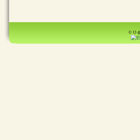
© О ф