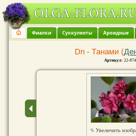
Фиалки
Суккуленты
Ароидные
Dn - Танами (
Де
Артикул:
22-874
Увеличить изоб