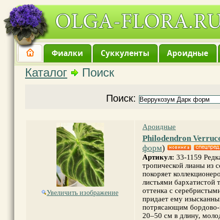
Фиалки
Суккуленты
Ароидные
Каталог
Поиск
Поиск:
Ароидные
Philodendron Verru
форм
)
Артикул:
33-1159 Редк
тропической лианы из 
покоряет коллекционер
листьями бархатистой т
оттенка с серебристым
Увеличить изображение
придает ему изысканный
потрясающим бордово-
20–50 см в длину, мол