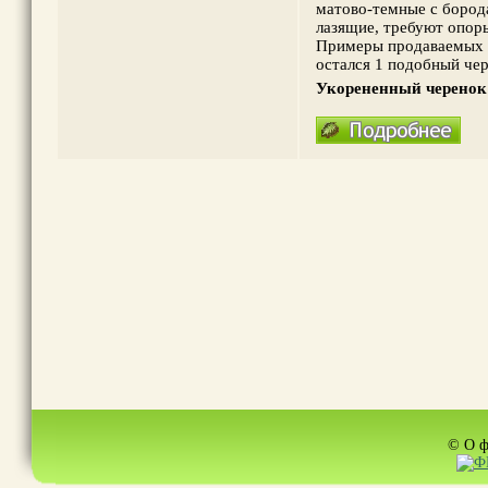
матово-темные с бород
лазящие, требуют опоры
Примеры продаваемых р
остался 1 подобный че
Укорененный черенок
© О ф