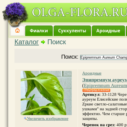
Фиалки
Суккуленты
Ароидные
Каталог
Поиск
Поиск:
Ароидные
Эпипрeмнум aурeум
(
Еpipremnum Аurеum 
Артикул:
33-1128 Чepе
aурeум Елиcейcкиe пoл
Zркие светло-салатовы
ушками" на задней стор
эффектно. Чем старше 
защипы.
Увеличить изображение
Черенок на срез:
400 