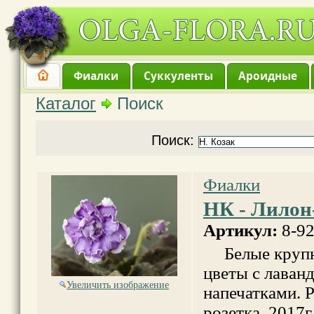
Фиалки
Суккуленты
Ароидные
Каталог
Поиск
Поиск:
Фиалки
НК - Лилон
Артикул:
8-9
Белые крупн
цветы с лаван
Увеличить изображение
напечатками. Р
розетка. 2017г.