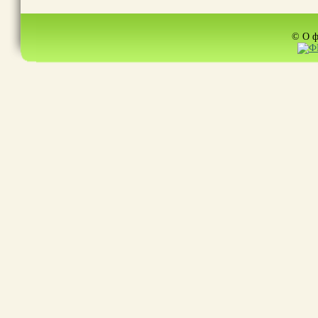
© О ф