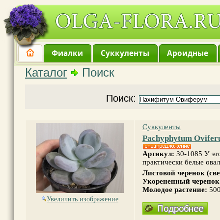
Фиалки
Суккуленты
Ароидные
Каталог
Поиск
Поиск:
Суккуленты
Pachyphytum Ovife
Артикул:
30-1085 У эт
практически белые ова
Листовой черенок (св
Укорененный черенок
Молодое растение:
500
Увеличить изображение