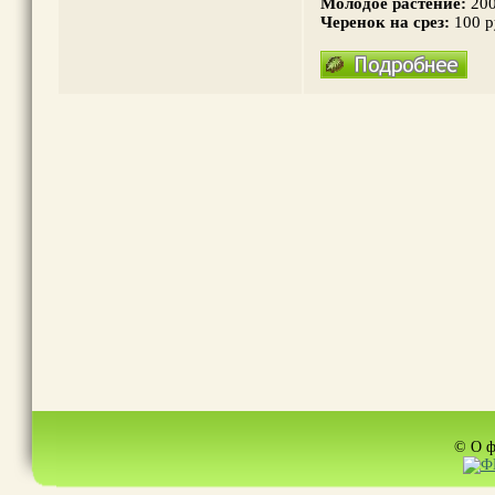
Молодое растение:
200
Черенок на срез:
100 
© О ф