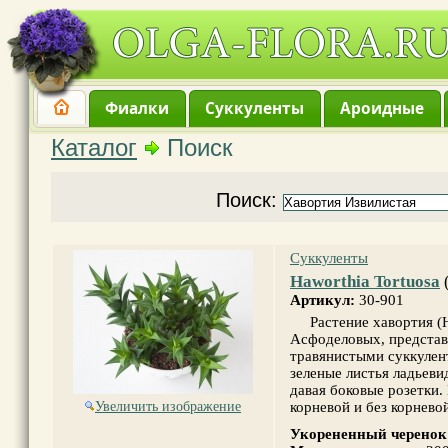
Фиалки
Суккуленты
Ароидные
Каталог
Поиск
Поиск:
Суккуленты
Haworthia Tortuosa
Артикул:
30-901
Растение хавортия (Ha
Асфоделовых, предста
травянистыми суккулен
зеленые листья ладьев
давая боковые розетки
Увеличить изображение
корневой и без корнево
Укорененный черенок