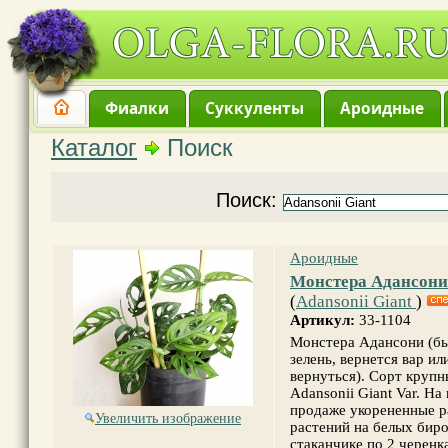
Фиалки
Суккуленты
Ароидные
Каталог
Поиск
Поиск:
Ароидные
Монстера Адансони 
(
Adansonii Giant
)
Артикул:
33-1104
Монстера Адансони (бы
зелень, вернется вар ил
вернуться). Сорт крупн
Adansonii Giant Var. На
продаже укорененные ра
Увеличить изображение
растений на белых бироч
стаканчике по 2 черенка