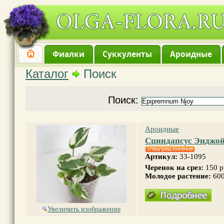
Фиалки
Суккуленты
Ароидные
Каталог
Поиск
Поиск:
Ароидные
Сциндапсус Энджо
Артикул:
33-1095
Черенок на срез:
150 
Молодое растение:
600
Увеличить изображение