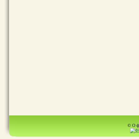
© О ф