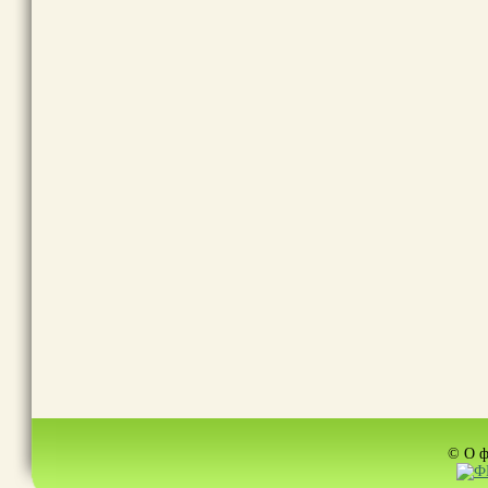
© О ф