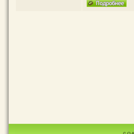
© О ф