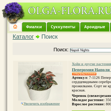
Фиалки
Суккуленты
Ароидные
Каталог
Поиск
Поиск:
Хойи и другие растения
Пеперомия Наполи
Артикул:
7-1126 Пепер
сердцевидными серебр
прожилками. Сорт не к
красная.
Черенок (свежесрезан
Молодое растение:
350
Увеличить изображение
Взрослое растение:
80