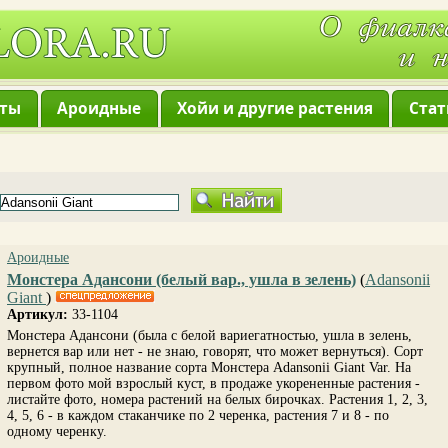
нты
Ароидные
Хойи и другие растения
Стат
Ароидные
Монстера Адансони (белый вар., ушла в зелень)
(
Adansonii
Giant
)
Артикул:
33-1104
Монстера Адансони (была с белой вариегатностью, ушла в зелень,
вернется вар или нет - не знаю, говорят, что может вернуться). Сорт
крупный, полное название сорта Монстера Adansonii Giant Var. На
первом фото мой взрослый куст, в продаже укорененные растения -
листайте фото, номера растений на белых бирочках. Растения 1, 2, 3,
4, 5, 6 - в каждом стаканчике по 2 черенка, растения 7 и 8 - по
одному черенку.