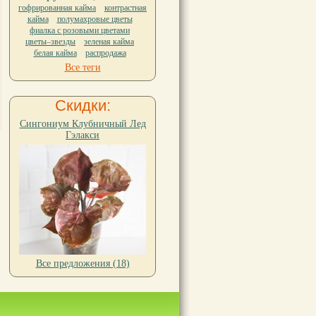
гофрированная кайма
контрастная
кайма
полумахровые цветы
фиалка с розовыми цветами
цветы–звезды
зеленая кайма
белая кайма
распродажа
Все теги
Скидки:
Сингониум Клубничный Лед
Гэлакси
Все предложения (18)