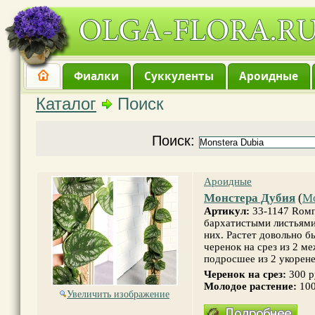
Фиалки
Суккуленты
Ароидные
Каталог
Поиск
Поиск:
Ароидные
Монстера Дубия
(
Mo
Артикул:
33-1147 Rомп
бархатистыми листьям
них. Растет довольно 
черенок на срез из 2 м
подросшее из 2 укорен
Черенок на срез:
300 
Молодое растение:
100
Увеличить изображение