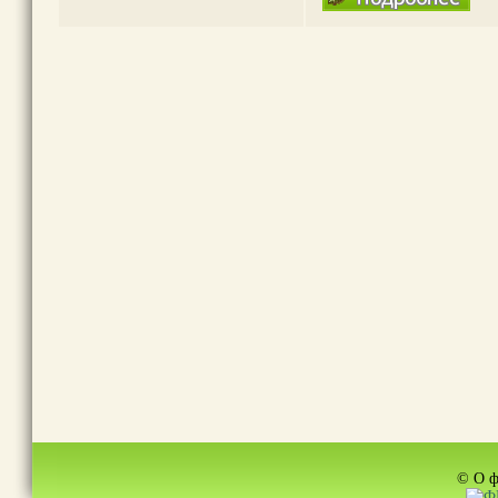
© О ф